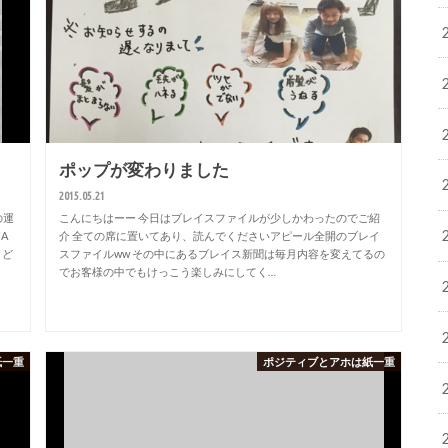
ポップが変わりました
2015.05.21
の運
こんにちはーー 今日はブレイスファイルが少しかわったのでご紹
A
介 全ての席に置いてあり、読んでくださいアピール全開のブレイ
 ど
スファイルww その中にあるブレイス新聞は毎月内容を変えてるの
でお客様の中でもけっこう楽しみにしてく…
紙一重
ポジティブとアホは紙一重