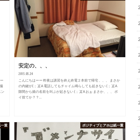
安定の、、、
2015.05.24
オー
こんにちはーー 昨夜は講習を終え終電２本前で帰宅 、、、 まさか
自撮
の内鍵が(；´Д`A 電話してもチャイム鳴らしても起きない (；´Д`A
エン
隙間から娘の名前を叫ぶが起きない (；´Д`A おぉ まさか、、、 ポ
イ捨てか？？…
紙一重
ポジティブとアホは紙一重