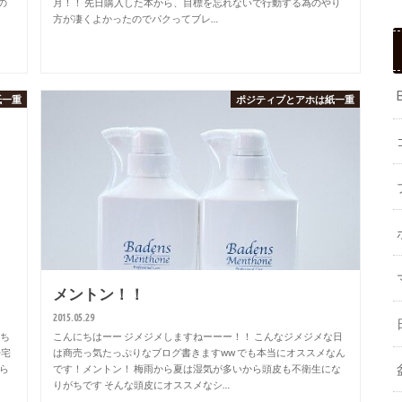
の
月！！ 先日購入した本から、目標を忘れないで行動する為のやり
方が凄くよかったのでパクってブレ…
紙一重
ポジティブとアホは紙一重
メントン！！
2015.05.29
くち
こんにちはーー ジメジメしますねーーー！！ こんなジメジメな日
帰宅
は商売っ気たっぷりなブログ書きますww でも本当にオススメなん
ら
です！メントン！ 梅雨から夏は湿気が多いから頭皮も不衛生にな
りがちです そんな頭皮にオススメなシ…