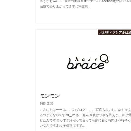
ゃうかもww ここ最近の美容室オーナーのFacebookは例のアレ
話題で盛り上がってますねw 便乗…
ポジティブとアホは
モンモン
2015.05.30
こんにちはーー あ、このブログ、、、 写真もないし、めちゃ
ゃつまらないですm(__)m さーせん 今夜は仕事を終えまっすぐ
したんです まっすぐ帰宅って言っても家に着く時間は22時半ぐ
いなんですよね 子供達はすで…