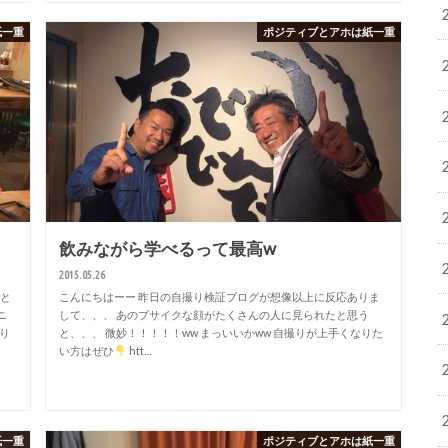
紙一重
ポジティブとアホは紙一重
飲みながら学べるって最高w
2015.05.26
社と
こんにちはーー 昨日の自撮り検証ブログが想像以上に反応ありま
ニ
して、、、 あのブサイクな顔がたくさんの人に見られたと思う
り
と、、、 微妙！！！！！ww まっいいかww 自撮りが上手くなりた
い方はぜひ
htt…
紙一重
ポジティブとアホは紙一重