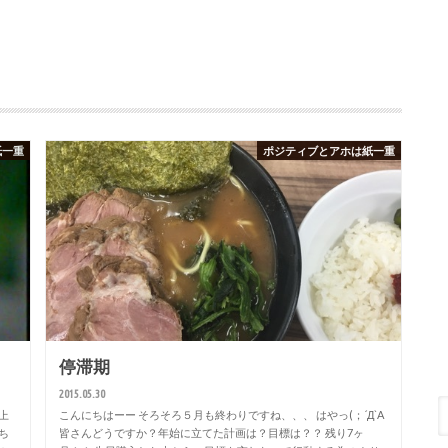
紙一重
ポジティブとアホは紙一重
停滞期
2015.05.30
上
こんにちはーー そろそろ５月も終わりですね、、、 はやっ(；´Д`A
ち
皆さんどうですか？年始に立てた計画は？目標は？？ 残り7ヶ