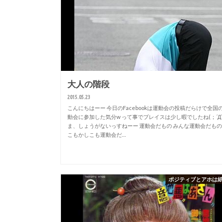
大人の階段
2015.05.23
こんにちはーー 今日のFacebookは運動会の投稿だらけで全国
動会に参加した気分w って事でブレイスは少し暇でしたね(；´Д`
ま、しょうがないっすねーー 運動会だもの みんな運動会だもの
こもかしこも運動会だ…
ポジティブとアホは