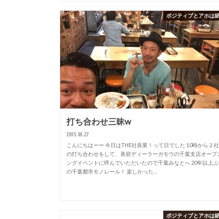
ポジティブとアホは
打ち合わせ三昧w
2015.05.27
こんにちはーー 今日はTHE社長業！って日でした 10時から２
の打ち合わせをして、美容ディーラーガモウの千葉支店オープ
ングイベントに呼んでいただいたので千葉みなとへ 20年以上ぶ
の千葉都市モノレール！ 楽しかった…
ポジティブとアホは