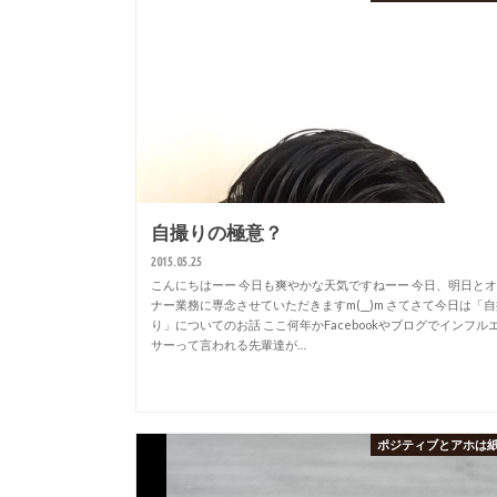
自撮りの極意？
2015.05.25
こんにちはーー 今日も爽やかな天気ですねーー 今日、明日と
ナー業務に専念させていただきますm(__)m さてさて今日は「
り」についてのお話 ここ何年かFacebookやブログでインフル
サーって言われる先輩達が…
ポジティブとアホは