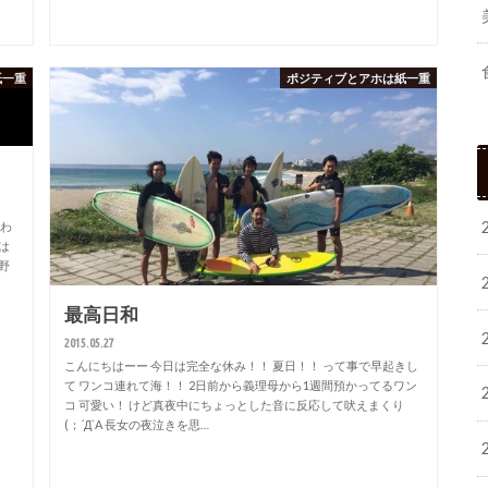
紙一重
ポジティブとアホは紙一重
終わ
は
野
最高日和
2015.05.27
こんにちはーー 今日は完全な休み！！ 夏日！！ って事で早起きし
て ワンコ連れて海！！ 2日前から義理母から1週間預かってるワン
コ 可愛い！ けど真夜中にちょっとした音に反応して吠えまくり
(；´Д`A 長女の夜泣きを思…