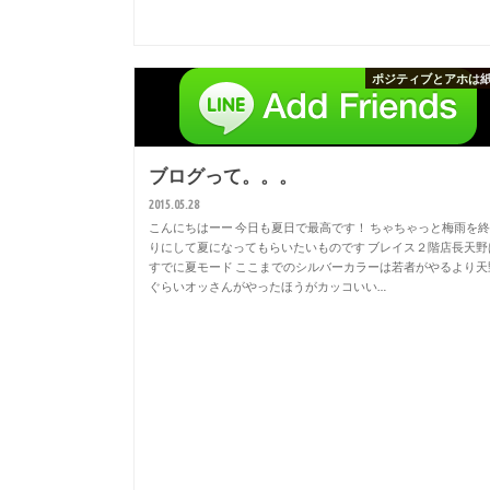
ポジティブとアホは
ブログって。。。
2015.05.28
こんにちはーー 今日も夏日で最高です！ ちゃちゃっと梅雨を
りにして夏になってもらいたいものです ブレイス２階店長天野
すでに夏モード ここまでのシルバーカラーは若者がやるより天
ぐらいオッさんがやったほうがカッコいい…