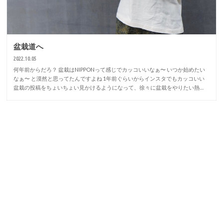
盆栽道へ
2022.10.05
何年前からだろ？ 盆栽はNIPPONって感じでカッコいいなぁ〜 いつか始めたい
なぁ〜 と漠然と思ってたんですよね 1年前ぐらいからインスタでもカッコいい
盆栽の投稿をちょいちょい見かけるようになって、徐々に盆栽をやりたい熱…