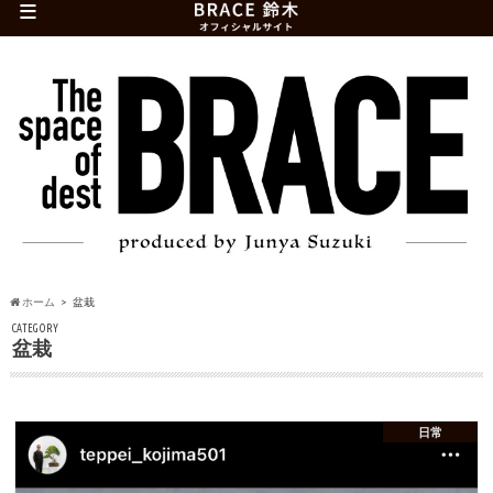
≡
ホーム
盆栽
CATEGORY
盆栽
日常