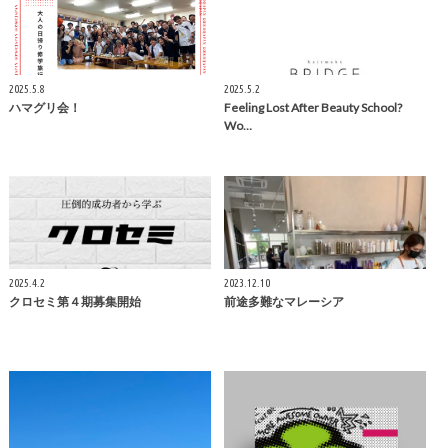
2025.5.8
2025.5.2
ハマグリ会！
Feeling Lost After Beauty School?
Wo…
2025.4.2
2023.12.10
クロセミ第４期募集開始
前途多難なマレーシア