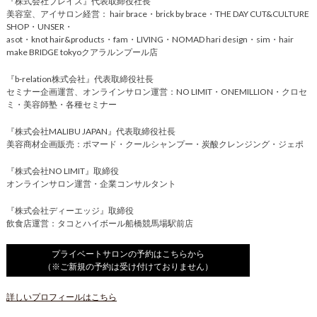
『株式会社ブレイス』代表取締役社長
美容室、アイサロン経営： hair brace・brick by brace・THE DAY CUT&CULTURE
SHOP・UNSER・
asot・knot hair&products・fam・LIVING・NOMAD hari design・sim・hair
make BRIDGE tokyoクアラルンプール店
『b-relation株式会社』代表取締役社長
セミナー企画運営、オンラインサロン運営：NO LIMIT・ONEMILLION・クロセ
ミ・美容師塾・各種セミナー
『株式会社MALIBU JAPAN』代表取締役社長
美容商材企画販売：ポマード・クールシャンプー・炭酸クレンジング・ジェポ
『株式会社NO LIMIT』取締役
オンラインサロン運営・企業コンサルタント
『株式会社ディーエッジ』取締役
飲食店運営：タコとハイボール船橋競馬場駅前店
プライベートサロンの予約はこちらから
（※ご新規の予約は受け付けておりません）
詳しいプロフィールはこちら