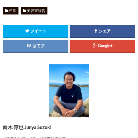
日常
美容室経営
ツイート
シェア
はてブ
Google+
鈴木 淳也 Junya Suzuki