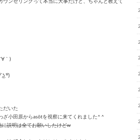
カウンセリングって本当に大事だけど、ちゃんと教えて
∀｀)
͡°)
ただいた
小田原からasötを視察に来てくれました^ ^
伊地に説明は全てお願いしたけどw