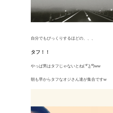
自分でもびっくりするほどの、、、
タフ！！
やっぱ男はタフじゃないとね( ͡° ͜ʖ ͡°)ww
朝も早からタフなオジさん達が集合ですw