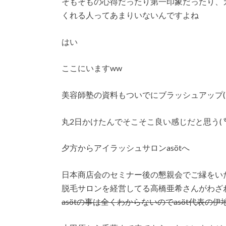
そもそもの心得だったり第一印象だったり、
くれる人ってあまりいないんですよね
はい
ここにいますww
美容師塾の資料もついでにブラッシュアップ(´
丸2日かけたんでそこそこ良い感じだと思う( ͡° ͜ʖ 
夕方からアイラッシュサロンasötへ
日本商店会のセミナー後の懇親会でご縁をい
脱毛サロンを経営してる高橋亜希さんがわざわざ
asötの事は全くわからないのでasöt代表の