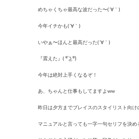
めちゃくちゃ最高な波だった〜(´∀｀)
今年イチかも(´∀｀)
いやぁ〜ほんと最高だった(´∀｀)
『震えた』( ͡° ͜ʖ ͡°)
今年は絶対上手くなるぞ！
あ、ちゃんと仕事もしてますよww
昨日は夕方までブレイスのスタイリスト向け
マニュアルと言っても一字一句セリフを決め